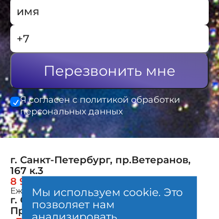
Перезвонить мне
Я согласен с политикой обработки
персональных данных
г. Санкт-Петербург, пр.Ветеранов,
167 к.3
8 960 261-78-60
Мы используем cookie. Это
Ежедневно с 11 до 21
Главная
г. Санкт-Петербург, Кудрово, ул.
позволяет нам
Фейерверки
О компании
Пражская 6 к.1
анализировать
Большие фейерверки