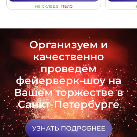
на складе:
мало
Организуем и
качественно
проведём
фейерверк-шоу на
Вашем торжестве в
Санкт-Петербурге
УЗНАТЬ ПОДРОБНЕЕ