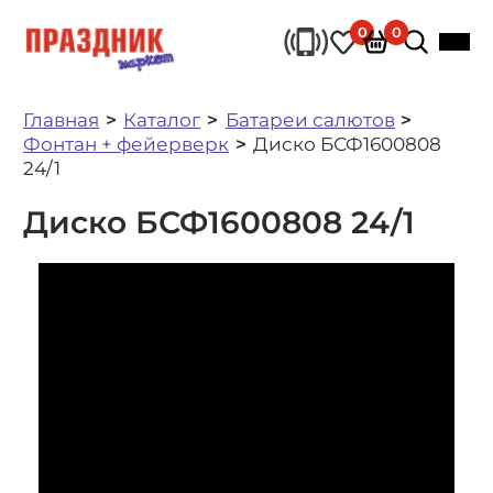
0
0
Главная
Каталог
Батареи салютов
Фонтан + фейерверк
Диско БСФ1600808
24/1
Диско БСФ1600808 24/1