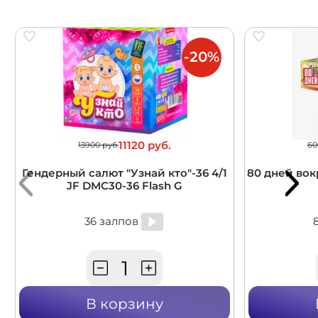
-20%
11120 руб.
13900 руб.
60
Гендерный салют "Узнай кто"-36 4/1
80 дней вокр
JF DMC30-36 Flash G
36 залпов
В корзину