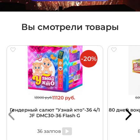
Вы смотрели товары
-20%
11120 руб.
13900 руб.
60
Гендерный салют "Узнай кто"-36 4/1
80 дней вокр
JF DMC30-36 Flash G
36 залпов