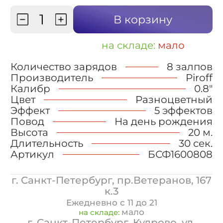
В корзину
на складе:
мало
Количество зарядов
8 залпов
Производитель
Piroff
Калибр
0.8"
Цвет
Разноцветный
Эффект
5 эффектов
Повод
На день рождения
Высота
20 м.
Длительность
30 сек.
Артикул
БСФ1600808
г. Санкт-Петербург, пр.Ветеранов, 167
к.3
Ежедневно с 11 до 21
мало
на складе:
г. Санкт-Петербург, Кудрово, ул.