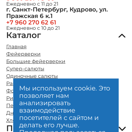
Ежедневно с 11 до 21
г. Санкт-Петербург, Кудрово, ул.
Пражская 6 к.1
+7 960 270 62 61
Ежедневно с 10 до 21
Каталог
Главная
Фейерверки
Большие фейерверки
Супер-салюты
Одиночные салюты
Ракеты
Мы используем cookie. Это
Фонтаны
позволяет нам
Римские свечи
О компании
анализировать
Петарды
Оплата и бесплатная доставка
взаимодействие
Дневные фейерверки
Возврат и обмен
посетителей с сайтом и
Хлопушки и бенгальские свечи
Безопасность
делать его лучше.
Покупателям
Гарантии качества