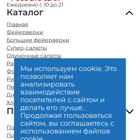
Ежедневно с 10 до 21
Каталог
Главная
Фейерверки
Большие фейерверки
Супер-салюты
Одиночные салюты
Ракеты
Мы используем cookie. Это
Фонтаны
позволяет нам
Римские свечи
О компании
анализировать
Петарды
Оплата и бесплатная доставка
взаимодействие
Дневные фейерверки
Возврат и обмен
посетителей с сайтом и
Хлопушки и бенгальские свечи
Безопасность
делать его лучше.
Покупателям
Гарантии качества
Продолжая пользоваться
Отзывы клиентов
сайтом, вы соглашаетесь с
Полезно знать о фейерверках
Политика конфиденциальности
использованием файлов
Организация фейерверк шоу
Пользовательское соглашение
cookie.