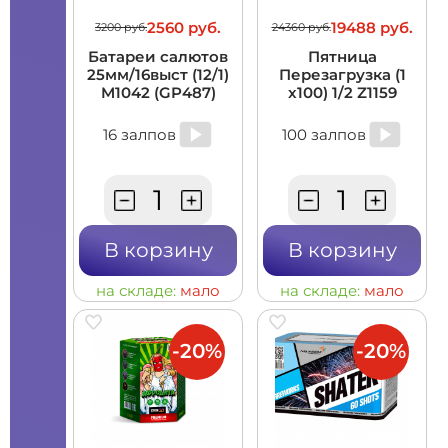
2560 руб.
19488 руб.
3200 руб.
24360 руб.
Батареи салютов
Пятница
25мм/16выст (12/1)
Перезагрузка (1
M1042 (GP487)
x100) 1/2 Z1159
16 залпов
100 залпов
В корзину
В корзину
на складе:
мало
на складе:
мало
-20%
-20%