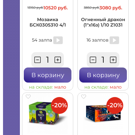
10520 руб.
3080 руб.
13150 руб.
3850 руб.
Мозаика
Огненный дракон
БСК0305310 4/1
(1"х16з) 1/10 Z1031
54 залпа
16 залпов
В корзину
В корзину
на складе:
мало
на складе:
мало
-20%
-20%