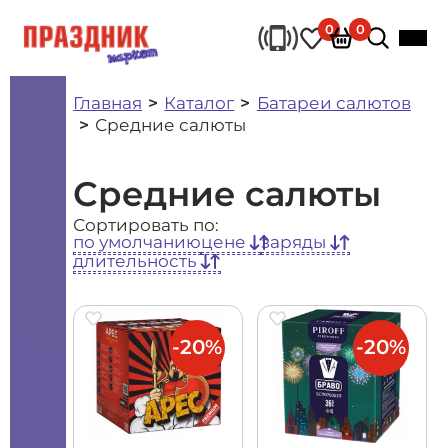
0
0
Главная
Каталог
Батареи салютов
Средние салюты
Средние салюты
Сортировать по:
по умолчанию
цене
заряды
длительность
-20%
-20%