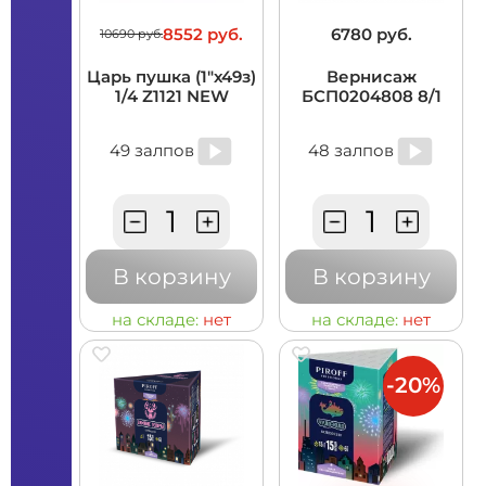
8552 руб.
6780 руб.
10690 руб.
Царь пушка (1"х49з)
Вернисаж
1/4 Z1121 NEW
БСП0204808 8/1
49 залпов
48 залпов
В корзину
В корзину
на складе:
нет
на складе:
нет
-20%