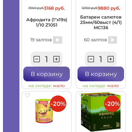
3168 руб.
9880 руб.
3960 руб.
12350 руб.
Батареи салютов
Афродита (1"х19з)
25мм/60выст (4/1)
1/10 Z1051
MC136
19 залпов
60 залпов
В корзину
В корзину
на складе:
мало
на складе:
мало
-20%
-20%