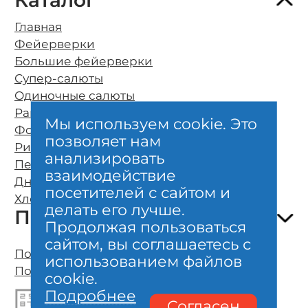
Главная
Фейерверки
Большие фейерверки
Супер-салюты
Одиночные салюты
Ракеты
Мы используем cookie. Это
Фонтаны
позволяет нам
Римские свечи
О компании
анализировать
Петарды
Оплата и бесплатная доставка
взаимодействие
Дневные фейерверки
Возврат и обмен
посетителей с сайтом и
Хлопушки и бенгальские свечи
Безопасность
делать его лучше.
Покупателям
Гарантии качества
Продолжая пользоваться
Отзывы клиентов
сайтом, вы соглашаетесь с
Полезно знать о фейерверках
Политика конфиденциальности
использованием файлов
Организация фейерверк шоу
Пользовательское соглашение
cookie.
Личный кабинет, карта
Подробнее
Акции, новости, сертификаты
Согласен