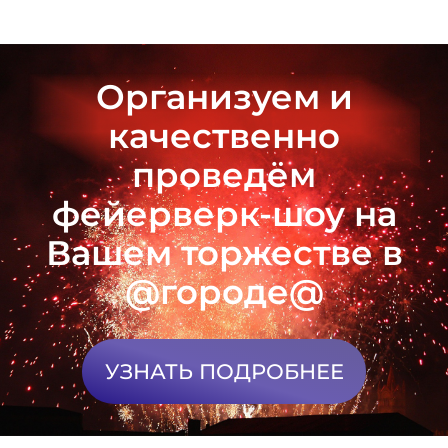
Организуем и
качественно
проведём
фейерверк-шоу на
Вашем торжестве в
@городе@
УЗНАТЬ ПОДРОБНЕЕ