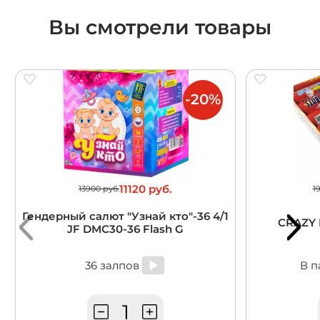
Вы смотрели товары
-20%
11120 руб.
13900 руб.
1
Гендерный салют "Узнай кто"-36 4/1
CRAZY 
JF DMC30-36 Flash G
36 залпов
В п