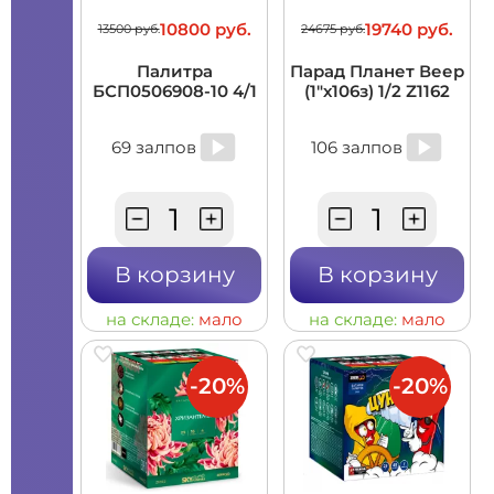
10800 руб.
19740 руб.
13500 руб.
24675 руб.
Палитра
Парад Планет Веер
БСП0506908-10 4/1
(1"х106з) 1/2 Z1162
69 залпов
106 залпов
В корзину
В корзину
на складе:
мало
на складе:
мало
-20%
-20%