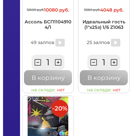
10080 руб.
4048 руб.
12600 руб.
5060 руб.
Ассоль БСП1104910
Идеальный гость
4/1
(1"х25з) 1/6 Z1063
49 залпов
25 залпов
В корзину
В корзину
на складе:
нет
на складе:
нет
-20%