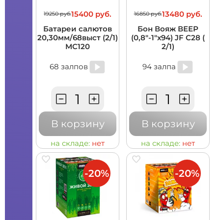
15400 руб.
13480 руб.
19250 руб.
16850 руб.
Батареи салютов
Бон Вояж ВЕЕР
20,30мм/68выст (2/1)
(0,8"-1"х94) JF C28 (
MC120
2/1)
68 залпов
94 залпа
В корзину
В корзину
на складе:
нет
на складе:
нет
-20%
-20%