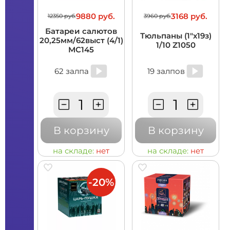
9880 руб.
3168 руб.
12350 руб.
3960 руб.
Батареи салютов
Тюльпаны (1"х19з)
20,25мм/62выст (4/1)
1/10 Z1050
MC145
62 залпа
19 залпов
В корзину
В корзину
на складе:
нет
на складе:
нет
-20%