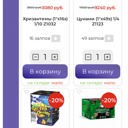
3080 руб.
9240 руб.
3850 руб.
11550 руб.
Хризантемы (1"х16з)
Цунами (1"x49з) 1/4
1/10 Z1032
Z1123
16 залпов
49 залпов
В корзину
В корзину
на складе:
мало
на складе:
мало
-20%
-20%