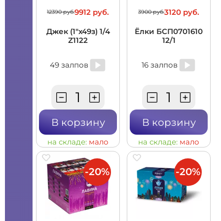
9912 руб.
3120 руб.
12390 руб.
3900 руб.
Джек (1"х49з) 1/4
Ёлки БСП0701610
Z1122
12/1
49 залпов
16 залпов
В корзину
В корзину
на складе:
мало
на складе:
мало
-20%
-20%