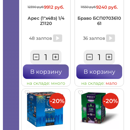
9912 руб.
9240 руб.
12390 руб.
11550 руб.
Арес (1"х48з) 1/4
Браво БСП0703610
Z1120
61
48 залпов
36 залпов
В корзину
В корзину
на складе:
много
на складе:
мало
-20%
-20%