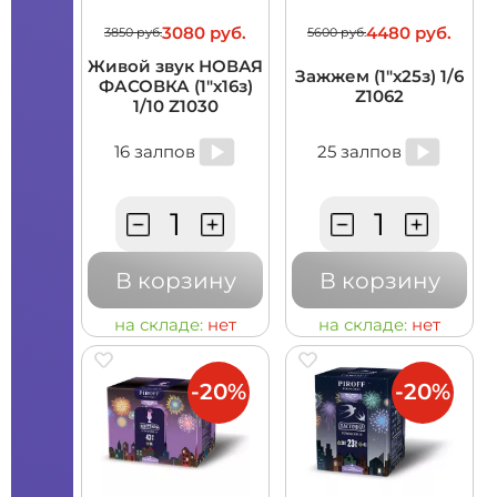
3080 руб.
4480 руб.
3850 руб.
5600 руб.
Живой звук НОВАЯ
Зажжем (1"х25з) 1/6
ФАСОВКА (1"х16з)
Z1062
1/10 Z1030
16 залпов
25 залпов
В корзину
В корзину
на складе:
нет
на складе:
нет
-20%
-20%