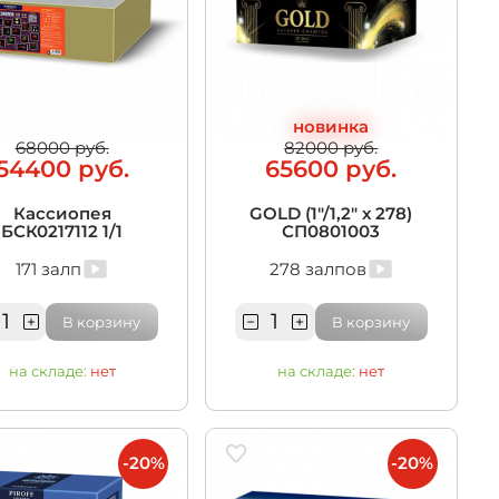
новинка
68000 руб.
82000 руб.
54400 руб.
65600 руб.
Кассиопея
GOLD (1"/1,2" х 278)
БСК0217112 1/1
СП0801003
171 залп
278 залпов
В корзину
В корзину
на складе:
нет
на складе:
нет
-20%
-20%