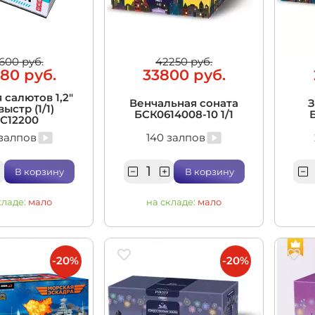
итационные
600 руб.
42250 руб.
80 руб.
33800 руб.
 салютов 1,2"
Венчальная соната
З
выстр (1/1)
БСК0614008-10 1/1
C12200
залпов
140 залпов
В корзину
В корзину
кладе:
мало
на складе:
мало
-20%
-20%