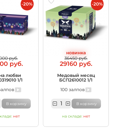
-20%
-20%
новинка
000 руб.
36450 руб.
00 руб.
29160 руб.
на любви
Медовый месяц
319010 1/1
БСП2610012 1/1
залпов
100 залпов
В корзину
В корзину
складе:
нет
на складе:
нет