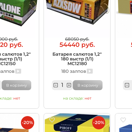
900 руб.
68050 руб.
20 руб.
54440 руб.
 салютов 1,2"
Батарея салютов 1,2"
выстр (1/1)
180 выстр (1/1)
C12150
MC12180
залпов
180 залпов
В корзину
В корзину
складе:
нет
на складе:
нет
-20%
-20%