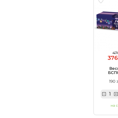
47
376
Вес
БСП0
190 
на 