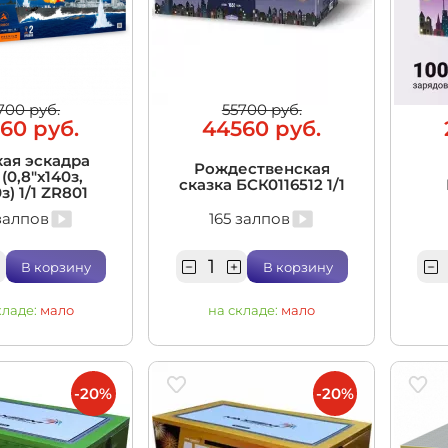
700 руб.
55700 руб.
60 руб.
44560 руб.
ая эскадра
Рождественская
(0,8"х140з,
сказка БСК0116512 1/1
0з) 1/1 ZR801
залпов
165 залпов
В корзину
В корзину
кладе:
мало
на складе:
мало
-20%
-20%