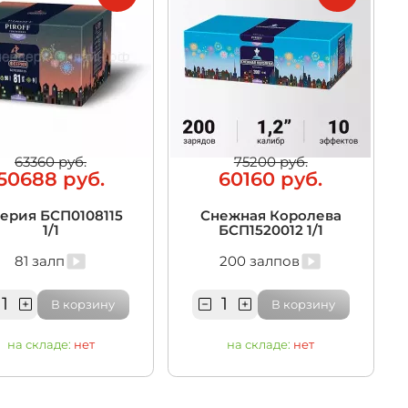
63360 руб.
75200 руб.
50688 руб.
60160 руб.
ерия БСП0108115
Снежная Королева
1/1
БСП1520012 1/1
81 залп
200 залпов
В корзину
В корзину
на складе:
нет
на складе:
нет