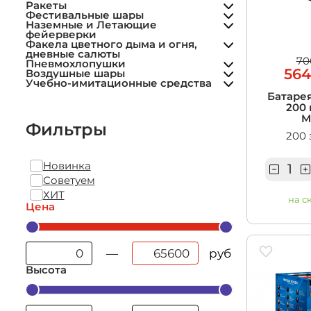
Учебно-им
Летающие фейерверки
Ракеты
Дневные фейерверки
средства
Фестивальные шары
Пиротехнические фонтаны
Наземные и Летающие
Фольгированные шары
Цветной дым
фейерверки
Гранаты учебные
Фонтаны для торта
Факела цветного дыма и огня,
дневные салюты
Гендер пати
70
Пневмохлопушки
564
Воздушные шары
Учебно-имитационные средства
Батарея
200 
M
Фильтры
200 
Новинка
Советуем
ХИТ
на с
Цена
руб
—
Высота