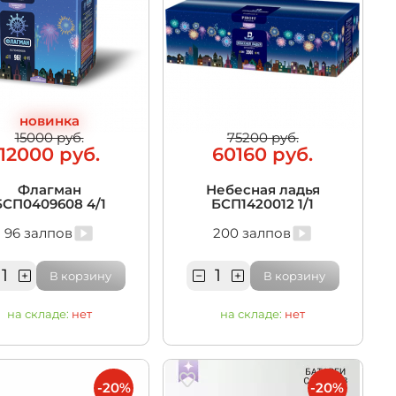
новинка
15000 руб.
75200 руб.
12000 руб.
60160 руб.
Флагман
Небесная ладья
БСП0409608 4/1
БСП1420012 1/1
96 залпов
200 залпов
В корзину
В корзину
на складе:
нет
на складе:
нет
-20%
-20%