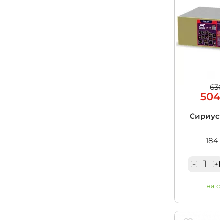
63
504
Сириус
184
на 