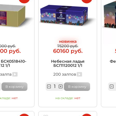
новинка
000 руб.
75200 руб.
00 руб.
60160 руб.
 БСК0518410-
Небесная ладья
Фе
12 1/1
БСП1120012 1/1
 залпа
200 залпов
В корзину
В корзину
складе:
нет
на складе:
нет