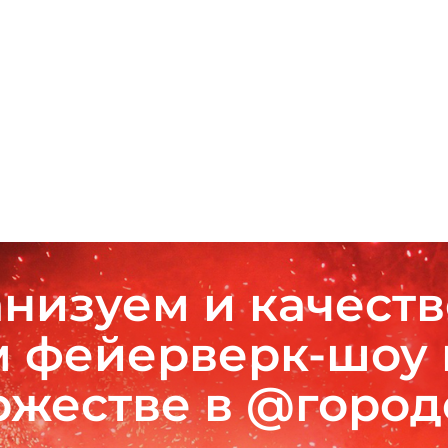
низуем и качест
 фейерверк-шоу
ржестве в @горо