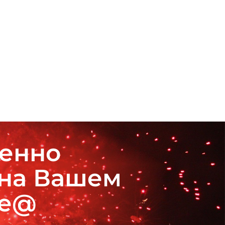
венно
 на Вашем
де@