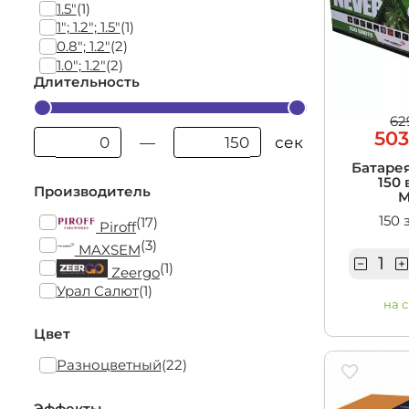
1.5"
(1)
1"; 1.2"; 1.5"
(1)
0.8"; 1.2"
(2)
1.0"; 1.2"
(2)
Длительность
62
503
сек
—
Батарея
150 
Производитель
M
150 
(17)
Piroff
(3)
MAXSEM
(1)
Zeergo
Урал Салют
(1)
на 
Цвет
Разноцветный
(22)
Эффекты