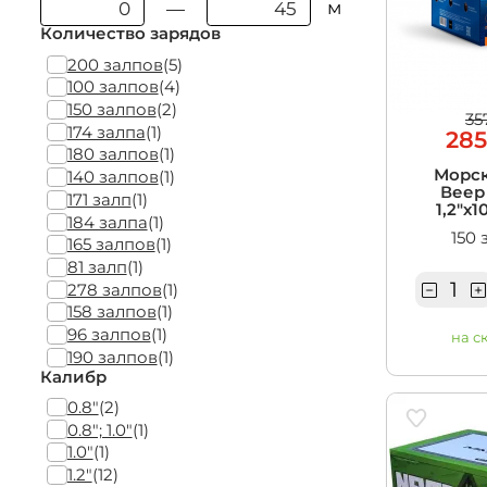
м
—
Количество зарядов
200 залпов
(5)
100 залпов
(4)
150 залпов
(2)
35
174 залпа
(1)
285
180 залпов
(1)
Морск
140 залпов
(1)
Веер 
171 залп
(1)
1,2"х1
184 залпа
(1)
150 
165 залпов
(1)
81 залп
(1)
278 залпов
(1)
158 залпов
(1)
96 залпов
(1)
на с
190 залпов
(1)
Калибр
0.8"
(2)
0.8"; 1.0"
(1)
1.0"
(1)
1.2"
(12)