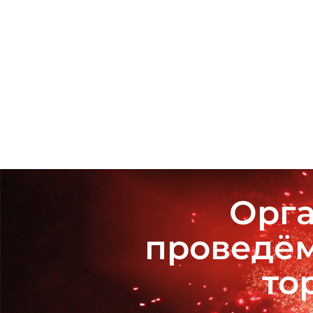
Орга
проведём
то