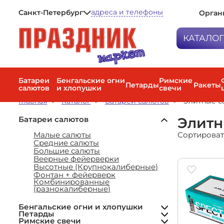
адреса и телефоны
Санкт-Петербург
Орган
Петрозаводск
Мурманск
КАТАЛО
Санкт-Петербург
Батареи са
Бенгальски
Батареи
Бенгальские огни
Римские
Петарды
Ракеты
салютов
и хлопушки
свечи
Петарды
Главная
Каталог
Батареи салютов
Элитные с
Римские св
Элитн
Батареи салютов
Ракеты
Сортироват
Малые салюты
Фестиваль
Средние салюты
Наземные 
Большие салюты
фейерверк
Веерные фейерверки
Высотные (Крупнокалиберные)
Факела цве
Фонтан + фейерверк
Бенгальские огни
дневные с
Комбинированные
Петарды
Хлопушки
(разнокалиберные)
Римские свечи малые
Пневмохло
Мини-ракеты (до 20 м)
Римские свечи большие
Средние ракеты (20–40 м)
Римские свечи средние
Бенгальские огни и хлопушки
Воздушные
Наборы ракет
Петарды
Наземные фейерверки
Римские свечи