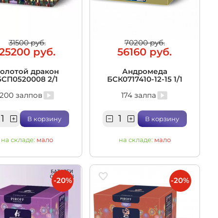
31500 руб.
70200 руб.
25200 руб.
56160 руб.
олотой дракон
Андромеда
БСП0520008 2/1
БСК0717410-12-15 1/1
200 залпов
174 залпа
В корзину
В корзину
на складе:
мало
на складе:
мало
-20%
-20%