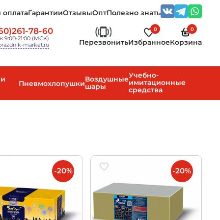
 оплата
Гарантии
Отзывы
Опт
Полезно знать
0
0
60)261-78-60
к 9:00-21:00 (МСК)
Перезвонить
Избранное
Корзина
razdnik-market.ru
Учебно-
 и
Воздушные
имитационные
Пневмохлопушки
шары
средства
-20%
-20%