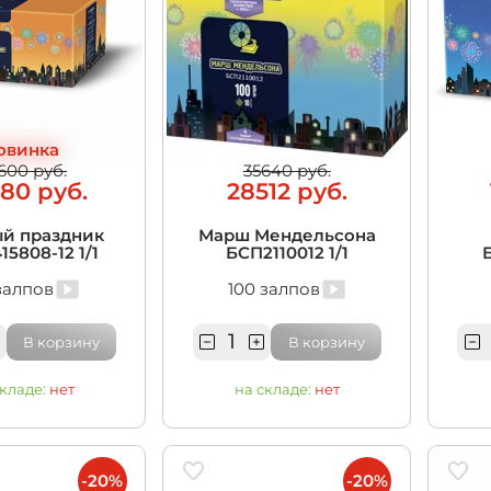
овинка
600 руб.
35640 руб.
80 руб.
28512 руб.
ый праздник
Марш Мендельсона
5808-12 1/1
БСП2110012 1/1
залпов
100 залпов
В корзину
В корзину
складе:
нет
на складе:
нет
-20%
-20%