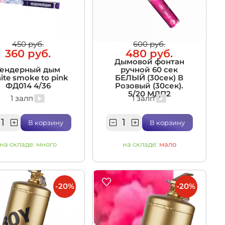
450 руб.
600 руб.
360 руб.
480 руб.
Дымовой фонтан
Гендерный дым
ручной 60 сек
ite smoke to pink
БЕЛЫЙ (30сек) В
ФД014 4/36
Розовый (30сек).
5/20 МДП2
1 залп
1 залп
В корзину
В корзину
на складе:
много
на складе:
мало
-20%
-20%