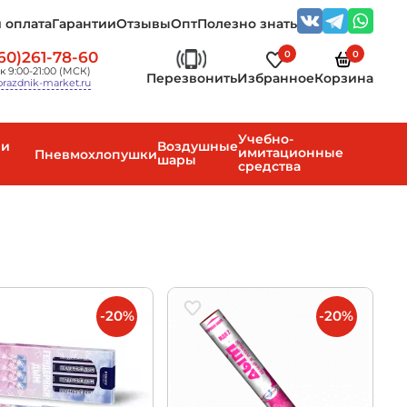
 оплата
Гарантии
Отзывы
Опт
Полезно знать
0
0
60)261-78-60
к 9:00-21:00 (МСК)
Перезвонить
Избранное
Корзина
razdnik-market.ru
Учебно-
 и
Воздушные
имитационные
Пневмохлопушки
шары
средства
-20%
-20%