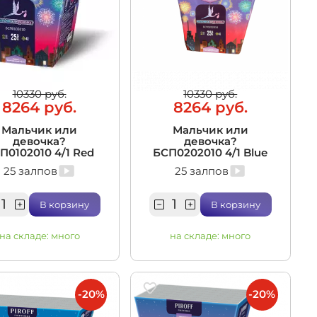
10330 руб.
10330 руб.
8264 руб.
8264 руб.
Мальчик или
Мальчик или
девочка?
девочка?
П0102010 4/1 Red
БСП0202010 4/1 Blue
25 залпов
25 залпов
В корзину
В корзину
на складе:
много
на складе:
много
-20%
-20%