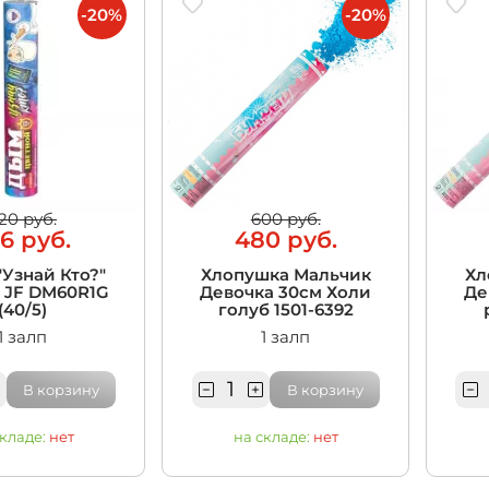
-20%
-20%
20 руб.
600 руб.
6 руб.
480 руб.
Узнай Кто?"
Хлопушка Мальчик
Хл
 JF DM60R1G
Девочка 30см Холи
Де
(40/5)
голуб 1501-6392
1 залп
1 залп
В корзину
В корзину
складе:
нет
на складе:
нет