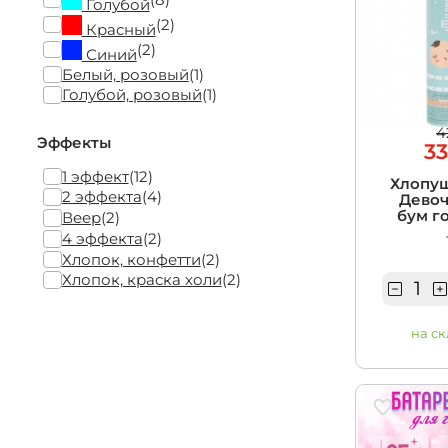
Голубой
(2)
Красный
(2)
Синий
Белый, розовый
(1)
Голубой, розовый
(1)
4
Эффекты
33
1 эффект
(12)
Хлопу
2 эффекта
(4)
Девоч
бум го
Веер
(2)
4 эффекта
(2)
Хлопок, конфетти
(2)
Хлопок, краска холи
(2)
на ск