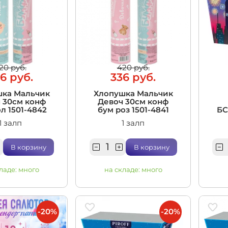
20 руб.
420 руб.
6 руб.
336 руб.
шка Мальчик
Хлопушка Мальчик
 30см конф
Девоч 30см конф
л 1501-4842
бум роз 1501-4841
БС
1 залп
1 залп
В корзину
В корзину
ладе:
много
на складе:
много
-20%
-20%