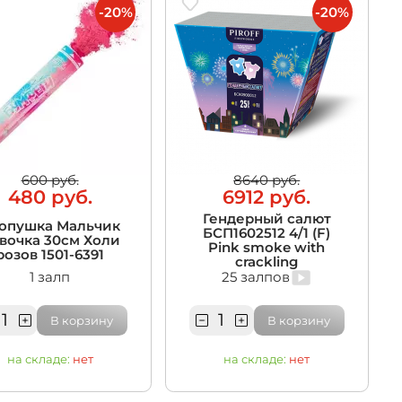
-20%
-20%
600 руб.
8640 руб.
480 руб.
6912 руб.
Гендерный салют
опушка Мальчик
БСП1602512 4/1 (F)
вочка 30см Холи
Pink smoke with
розов 1501-6391
crackling
1 залп
25 залпов
В корзину
В корзину
на складе:
нет
на складе:
нет