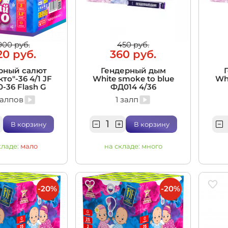
итационные
900 руб.
450 руб.
20 руб.
360 руб.
рный салют
Гендерный дым
кто"-36 4/1 JF
White smoke to blue
Wh
-36 Flash G
ФД014 4/36
залпов
1 залп
В корзину
В корзину
кладе:
мало
на складе:
много
-20%
-20%