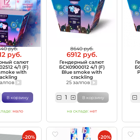
40 руб.
8640 руб.
12 руб.
6912 руб.
рный салют
Гендерный салют
Г
2512 4/1 (F)
БСК0900012 4/1 (F)
БС
smoke with
Blue smoke with
P
rackling
crackling
залпов
25 залпов
В корзину
В корзину
кладе:
мало
на складе:
нет
-20%
-20%