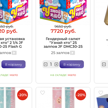
650 руб.
9650 руб.
20 руб.
7720 руб.
ая установка
Гендерный салют
кто" 2 1/4 JF
"Узнай кто" 25
-25 Flash G
залпов JF DMC30-25
залпов
25 залпов
В корзину
В корзину
кладе:
мало
на складе:
мало
-20%
-20%