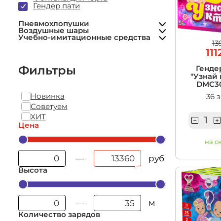
Фольгированные шары
Учебно-им
Гендер пати
Гранаты учебные
средства
Пневмохлопушки
Воздушные шары
Учебно-имитационные средства
13
111
Фильтры
Генде
"Узнай 
DMC30
Новинка
36 
Советуем
ХИТ
Цена
на с
руб
—
Высота
м
—
Количество зарядов