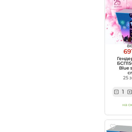
86
69
Генде
БСП150
Blue 
c
25 
на с