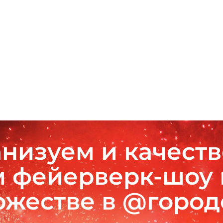
низуем и качест
 фейерверк-шоу
ржестве в @горо