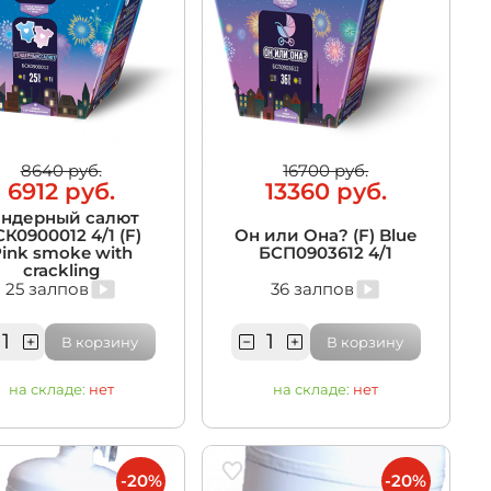
8640 руб.
16700 руб.
6912 руб.
13360 руб.
ендерный салют
К0900012 4/1 (F)
Он или Она? (F) Blue
ink smoke with
БСП0903612 4/1
crackling
25 залпов
36 залпов
В корзину
В корзину
на складе:
нет
на складе:
нет
-20%
-20%