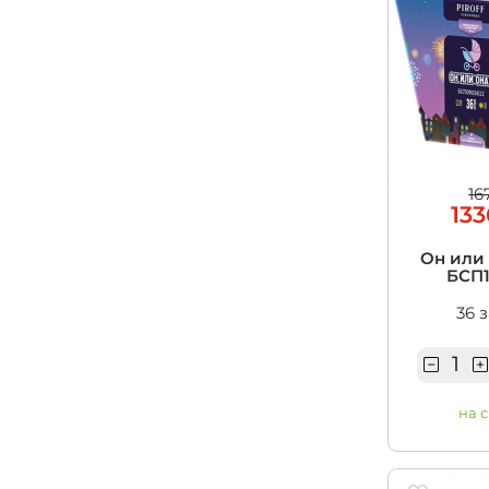
16
133
Он или 
БСП1
36 
на 