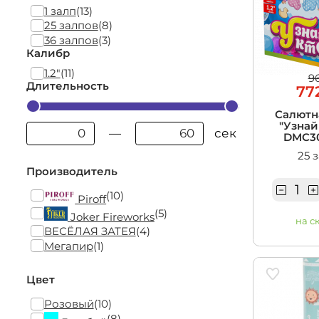
1 залп
(13)
25 залпов
(8)
36 залпов
(3)
Калибр
1.2"
(11)
9
Длительность
77
Салютн
"Узнай 
сек
—
DMC30
25 
Производитель
(10)
Piroff
(5)
Joker Fireworks
на с
ВЕСЁЛАЯ ЗАТЕЯ
(4)
Мегапир
(1)
Цвет
Розовый
(10)
(8)