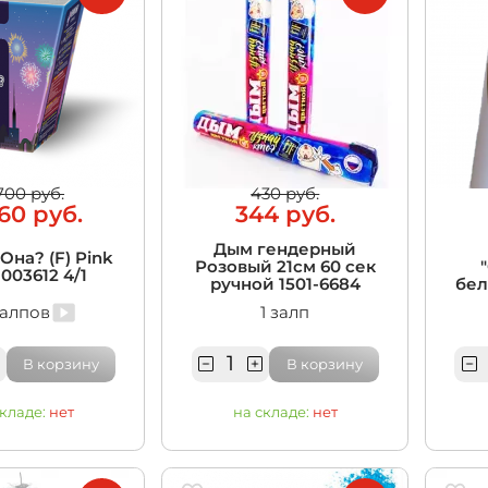
700 руб.
430 руб.
60 руб.
344 руб.
Дым гендерный
Она? (F) Pink
Розовый 21см 60 сек
003612 4/1
ручной 1501-6684
бел
залпов
1 залп
В корзину
В корзину
складе:
нет
на складе:
нет