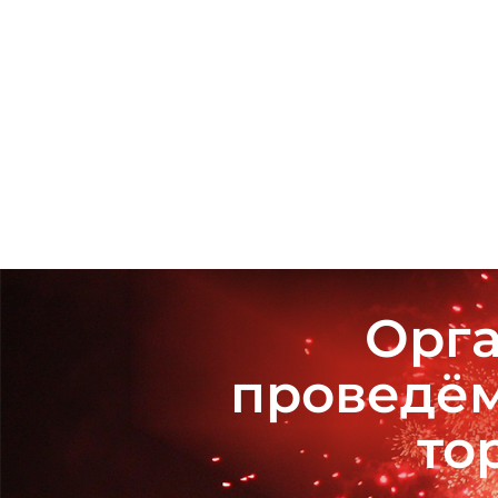
Орга
проведём
то