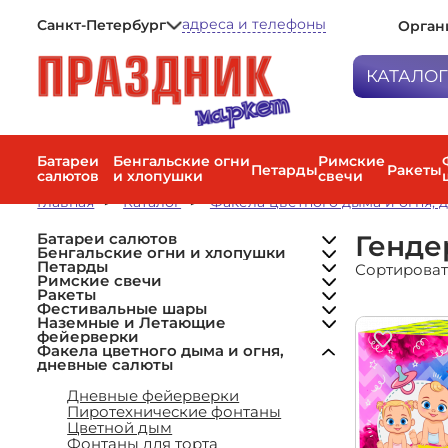
адреса и телефоны
Санкт-Петербург
Орган
Петрозаводск
Мурманск
КАТАЛО
Санкт-Петербург
Батареи са
Бенгальски
Батареи
Бенгальские огни
Римские
Петарды
Ракеты
салютов
и хлопушки
свечи
Малые салюты
Петарды
Бенгальские огни
Средние салюты
Главная
Каталог
Факела цветного дыма и огня, 
Петарды
Хлопушки
Большие салюты
Римские св
Римские свечи малые
Веерные фейерверки
Мини-ракеты (до 20 м)
Римские свечи большие
Генде
Батареи салютов
Ракеты
Высотные (Крупнокалиберные)
Средние ракеты (20–40 м)
Римские свечи средние
Бенгальские огни и хлопушки
Фонтан + фейерверк
Наборы ракет
Петарды
Сортироват
Фестиваль
Комбинированные
Наземные фейерверки
Римские свечи
(разнокалиберные)
Летающие фейерверки
Ракеты
Наземные 
Фестивальные шары
фейерверк
Наземные и Летающие
фейерверки
Факела цве
Факела цветного дыма и огня,
дневные с
дневные салюты
Пневмохло
Дневные фейерверки
Пиротехнические фонтаны
Воздушные
Цветной дым
Фонтаны для торта