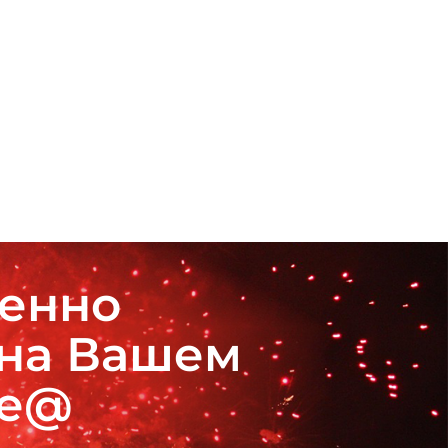
венно
 на Вашем
де@