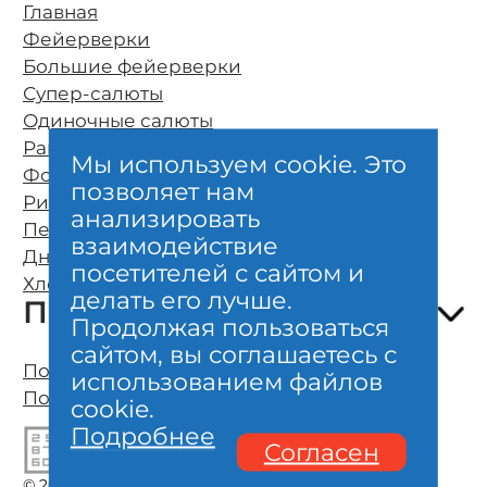
Главная
Фейерверки
Большие фейерверки
Супер-салюты
Одиночные салюты
Ракеты
Мы используем cookie. Это
Фонтаны
позволяет нам
Римские свечи
О компании
анализировать
Петарды
Оплата и бесплатная доставка
взаимодействие
Дневные фейерверки
Возврат и обмен
посетителей с сайтом и
Хлопушки и бенгальские свечи
Безопасность
делать его лучше.
Покупателям
Гарантии качества
Продолжая пользоваться
Отзывы клиентов
сайтом, вы соглашаетесь с
Полезно знать о фейерверках
Политика конфиденциальности
использованием файлов
Организация фейерверк шоу
Пользовательское соглашение
cookie.
Личный кабинет, карта
Подробнее
Акции, новости, сертификаты
Согласен
Контакты
© 2005—2025 Магазин пиротехники «Праздник-