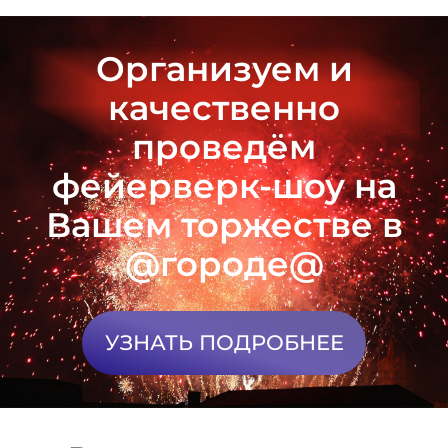
Организуем и
качественно
проведём
фейерверк-шоу на
Вашем торжестве в
@городе@
УЗНАТЬ ПОДРОБНЕЕ