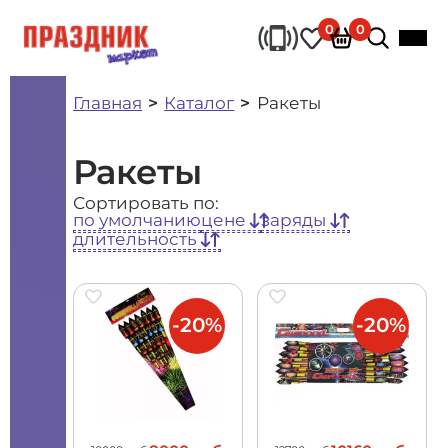
0
0
Главная
Каталог
Ракеты
Ракеты
Сортировать по:
по умолчанию
цене
заряды
длительность
-20%
-20%