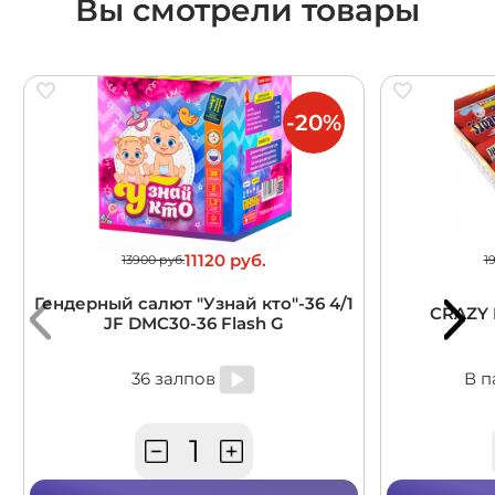
Вы смотрели товары
-20%
11120 руб.
13900 руб.
1
Гендерный салют "Узнай кто"-36 4/1
CRAZY 
JF DMC30-36 Flash G
36 залпов
В п