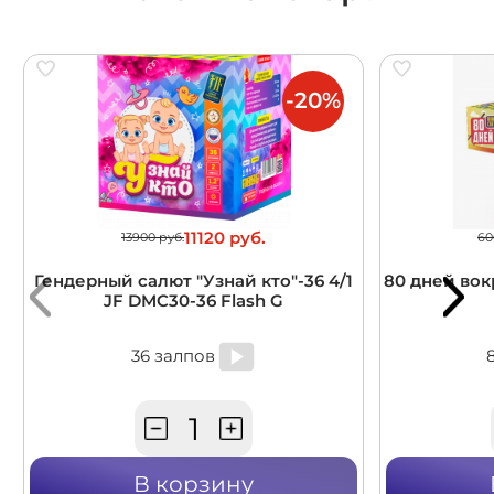
-20%
11120 руб.
13900 руб.
60
Гендерный салют "Узнай кто"-36 4/1
80 дней вокр
JF DMC30-36 Flash G
36 залпов
В корзину