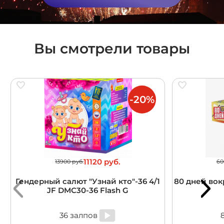
Вы смотрели товары
-20%
11120 руб.
13900 руб.
60
Гендерный салют "Узнай кто"-36 4/1
80 дней вокр
JF DMC30-36 Flash G
36 залпов